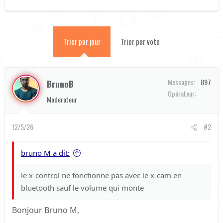
Trier par jour
Trier par vote
Messages
897
BrunoB
Orange
Opérateur
Moderateur
12/5/26
#2
bruno M a dit:
le x-control ne fonctionne pas avec le x-cam en
bluetooth sauf le volume qui monte
Bonjour Bruno M,