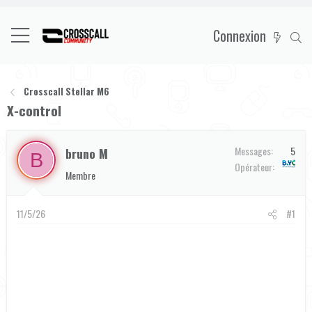
Connexion
Crosscall Stellar M6
X-control
Messages
5
bruno M
B
B&YOU
Opérateur
Membre
11/5/26
#1