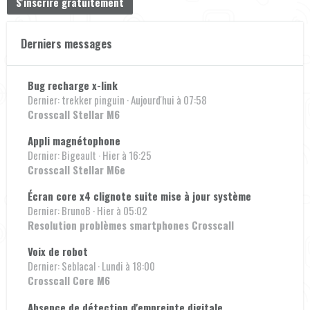
S'inscrire gratuitement
Derniers messages
Bug recharge x-link
Dernier: trekker pinguin
Aujourd'hui à 07:58
Crosscall Stellar M6
Appli magnétophone
Dernier: Bigeault
Hier à 16:25
Crosscall Stellar M6e
Écran core x4 clignote suite mise à jour système
Dernier: BrunoB
Hier à 05:02
Resolution problèmes smartphones Crosscall
Voix de robot
Dernier: Seblacal
Lundi à 18:00
Crosscall Core M6
Absence de détection d'empreinte digitale