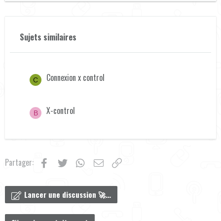
22
Times New Roman
26
Trebuchet MS
Verdana
Sujets similaires
Connexion x control
C
X-control
B
Facebook
Twitter
WhatsApp
Email
Lien
Partager:
Lancer une discussion 🚀…