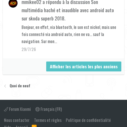
mmikee02
a répondu à la discussion
Son
multimédia haché et inaudible avec android auto
sur skoda superb 2018
.
Bonjour, en effet, via bluetooth, le son est nickel, mais une
fois connecté via android auto, rien ne va... sauf la
navigation. Sur mon...
29/7/26
Afficher les articles les plus anciens
Quoi de neuf
Forum Xiaomi
Français (FR)
Nous contacter
Termes et règles
Politique de confidentialité
R