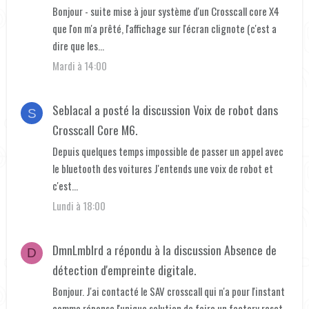
Bonjour - suite mise à jour système d'un Crosscall core X4
que l'on m'a prêté, l'affichage sur l'écran clignote (c'est a
dire que les...
Mardi à 14:00
Seblacal
a posté la discussion
Voix de robot
dans
S
Crosscall Core M6
.
Depuis quelques temps impossible de passer un appel avec
le bluetooth des voitures J'entends une voix de robot et
c'est...
Lundi à 18:00
DmnLmblrd
a répondu à la discussion
Absence de
D
détection d'empreinte digitale
.
Bonjour. J'ai contacté le SAV crosscall qui n'a pour l'instant
comme réponse l'unique solution de faire un factory reset.