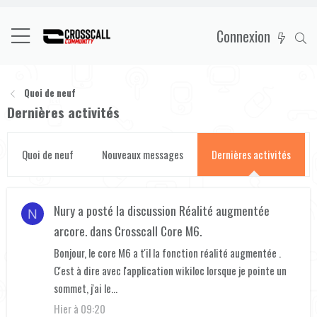
Connexion
Quoi de neuf
Dernières activités
Quoi de neuf
Nouveaux messages
Dernières activités
Nury
a posté la discussion
Réalité augmentée
N
arcore.
dans
Crosscall Core M6
.
Bonjour, le core M6 a t'il la fonction réalité augmentée .
C'est à dire avec l'application wikiloc lorsque je pointe un
sommet, j'ai le...
Hier à 09:20