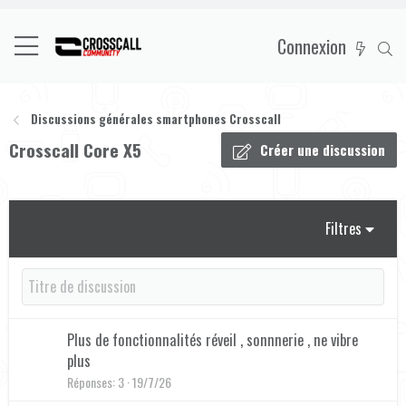
Connexion
Discussions générales smartphones Crosscall
Crosscall Core X5
Créer une discussion
Filtres
Plus de fonctionnalités réveil , sonnnerie , ne vibre
plus
Réponses
3
19/7/26