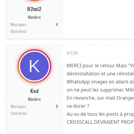
R2mi2
Membre
Messages
4
Orange
Opérateur
6/7/25
K
MERCI pour le retour. Mais "V
désinstallation et une réinstal
WhatsApp images en allant d
on ne peut les supprimer. Mê
Ked
En revanche, sur mail Orange, 
Membre
va durer ?
Messages
6
Orange
Opérateur
Au vu de tous les posts à pr
CROSSCALL DEVRAIENT PROP