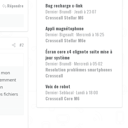
Bug recharge x-link
Répondre
Dernier: BrunoB
Jeudi à 23:07
Crosscall Stellar M6
Appli magnétophone
Dernier: Bigeault
Mercredi à 16:25
Crosscall Stellar M6e
#2
Écran core x4 clignote suite mise à
jour système
Dernier: BrunoB
Mercredi à 05:02
Resolution problèmes smartphones
ur mon
Crosscall
édemment
Voix de robot
en
Dernier: Seblacal
Lundi à 18:00
s fichiers
Crosscall Core M6