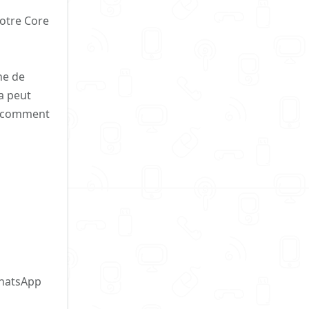
votre Core
he de
a peut
ci comment
WhatsApp