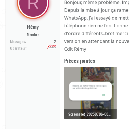
R
Bonjour, même problème. Imp
Depuis la mise à jour ça rame 
WhatsApp. J'ai essayé de mett
téléphone rien ne fonctionne .
Rémy
d'ordre différents..bref merc
Membre
version en attendant la nouvel
Messages
2
Opérateur
Cdlt Rémy
Pièces jointes
Screenshot_20250706-084851.png
528.3 KB · Affichages: 0