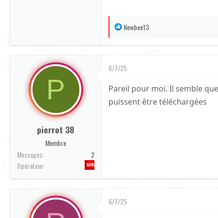
R
Newbee13
é
a
c
6/7/25
t
P
i
Pareil pour moi. Il semble que
o
puissent être téléchargées
n
s
:
pierrot 38
Membre
Messages
2
Opérateur
6/7/25