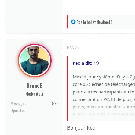
R
Ras le bol
et
Newbee13
é
a
c
6/7/25
t
i
Ked a dit:
o
n
Mise à jour système d'il y a 2
s
:
core x5 : échec de téléchar
BrunoB
par d'autres participants au 
Moderateur
connectant un PC. Et de plus, 
Messages
898
joints, mais un transfert sur 
Orange
Opérateur
IL FAUDRAIT RAPIDEMENT UN C
CAR TOUT RÉINITIALISER SUR
Bonjour Ked,