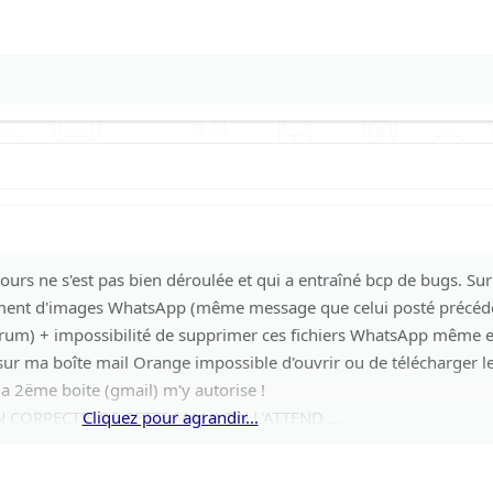
 jours ne s'est pas bien déroulée et qui a entraîné bcp de bugs. S
gement d'images WhatsApp (même message que celui posté préc
forum) + impossibilité de supprimer ces fichiers WhatsApp même 
sur ma boîte mail Orange impossible d'ouvrir ou de télécharger le
ma 2ëme boite (gmail) m'y autorise !
ORRECTIF DE CETTE MAJ !! ON L'ATTEND ....
Cliquez pour agrandir...
 SON MOBILE N'EST PAS LA SOLUTION ESPÉRÉE.