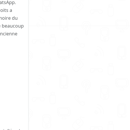
atsApp.
oits a
moire du
ayé beaucoup
ancienne