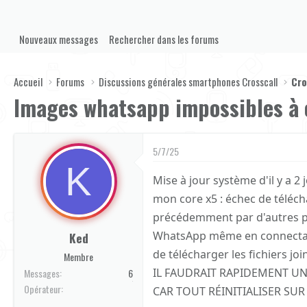
Nouveaux messages
Rechercher dans les forums
Accueil
Forums
Discussions générales smartphones Crosscall
Cro
Images whatsapp impossibles à 
5/7/25
K
Mise à jour système d'il y a 2
mon core x5 : échec de télé
précédemment par d'autres par
WhatsApp même en connectant 
Ked
de télécharger les fichiers jo
Membre
IL FAUDRAIT RAPIDEMENT UN C
Messages
6
Orange
Opérateur
CAR TOUT RÉINITIALISER SUR