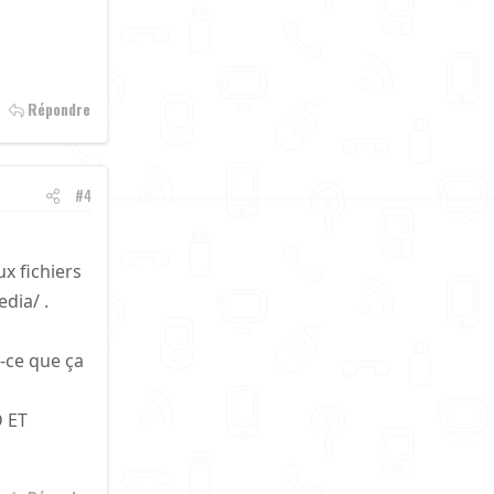
Répondre
#4
ux fichiers
dia/ .
 -ce que ça
D ET