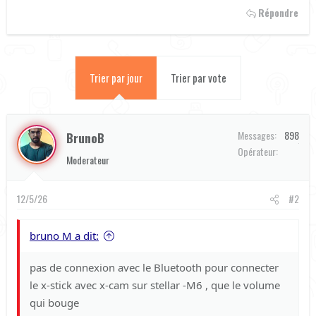
Répondre
Trier par jour
Trier par vote
Messages
898
BrunoB
Orange
Opérateur
Moderateur
12/5/26
#2
bruno M a dit:
pas de connexion avec le Bluetooth pour connecter
le x-stick avec x-cam sur stellar -M6 , que le volume
qui bouge