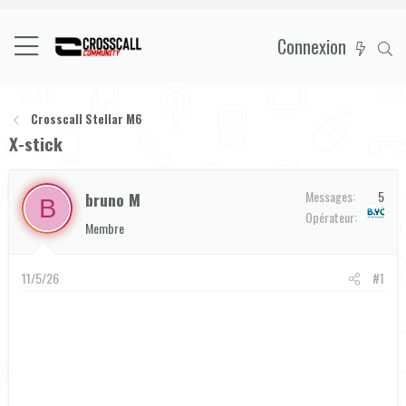
Connexion
Crosscall Stellar M6
X-stick
Messages
5
bruno M
B
B&YOU
Opérateur
Membre
11/5/26
#1