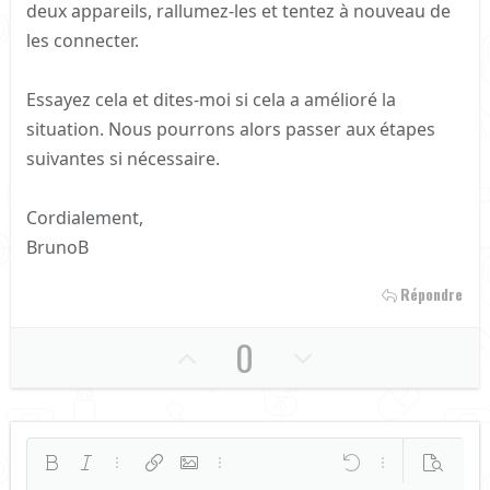
deux appareils, rallumez-les et tentez à nouveau de
les connecter.
Essayez cela et dites-moi si cela a amélioré la
situation. Nous pourrons alors passer aux étapes
suivantes si nécessaire.
Cordialement,
BrunoB
Répondre
U
D
0
p
o
v
w
o
n
Gras
Italique
Plus d'options…
Insérer un lien
Insérer une image
Plus d'options…
Annulé
Plus d'options…
Prévisuali