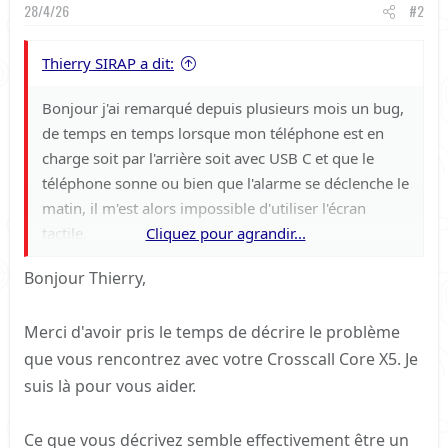
28/4/26
#2
Thierry SIRAP a dit:
Bonjour j'ai remarqué depuis plusieurs mois un bug,
de temps en temps lorsque mon téléphone est en
charge soit par l'arrière soit avec USB C et que le
téléphone sonne ou bien que l'alarme se déclenche le
matin, il m'est alors impossible d'utiliser l'écran
tactile.
Cliquez pour agrandir...
Le téléphone se déverrouille bien les fonctions
Bonjour Thierry,
volume fonctionne, mais pas l'écran.
Seule solution maintenir le bouton arrêt de manière
Merci d'avoir pris le temps de décrire le problème
continu pour faire un reset, et ensuite une fois
que vous rencontrez avec votre Crosscall Core X5. Je
redémarré, le téléphone refonctionne normalement.
suis là pour vous aider.
Certains ont ils déjà rencontré ce problème?
Ce que vous décrivez semble effectivement être un