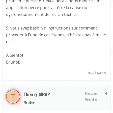
problème persiste. Cela aidera à déterminer si une
application tierce pourrait être la cause du
dysfonctionnement de l'écran tactile.
Si vous avez besoin d'instructions sur comment
procéder à l'une de ces étapes, n'hésitez pas à me le
dire !
À bientôt,
BrunoB
Répondre
Messages
4
Thierry SIRAP
T
Orange
Opérateur
Membre