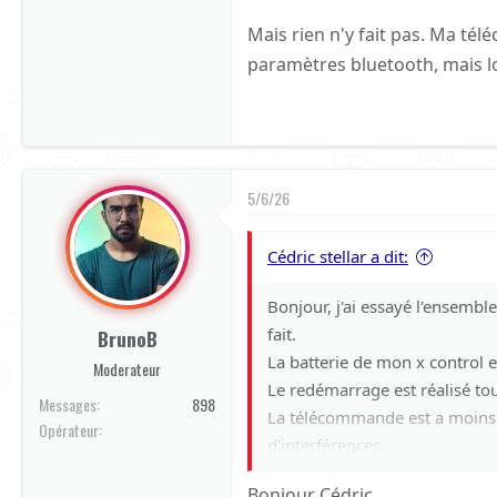
4. **Mise à jour du logiciel** :
Mais rien n'y fait pas. Ma té
mises à jour de logiciel et fi
paramètres bluetooth, mais l
compatibilité.
5. **Réassociation** : Supprim
sur votre smartphone, et assoc
problème.
5/6/26
Essayez ces étapes et dites-moi
Cédric stellar a dit:
Nous trouverons une solution
Bonjour, j'ai essayé l'ensemb
Bien à vous,
fait.
BrunoB
BrunoB
La batterie de mon x control e
Moderateur
Le redémarrage est réalisé tou
Messages
898
La télécommande est a moins d
Orange
Opérateur
d'interférences.
J'ai supprimé plusieurs le x c
Bonjour Cédric,