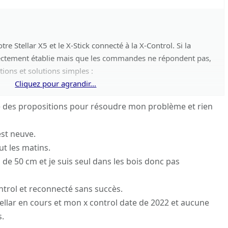
e Stellar X5 et le X-Stick connecté à la X-Control. Si la
ectement établie mais que les commandes ne répondent pas,
ions et solutions simples :
Cliquez pour agrandir...
 Assurez-vous que le X-Stick est bien chargé. Une charge faible
le des propositions pour résoudre mon problème et rien
rmance.
est neuve.
de redémarrer à la fois votre smartphone et le X-Stick. Cela
ut les matins.
 de communication temporaires.
e 50 cm et je suis seul dans les bois donc pas
es** : Assurez-vous que le X-Stick est suffisamment proche de
lisation. Évitez également les zones avec de fortes
ontrol et reconnecté sans succès.
ues (à côté d'autres appareils connectés en Bluetooth, par
ellar en cours et mon x control date de 2022 et aucune
s.