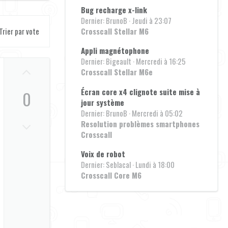
Bug recharge x-link
Dernier: BrunoB
Jeudi à 23:07
Trier par vote
Crosscall Stellar M6
Appli magnétophone
Dernier: Bigeault
Mercredi à 16:25
U
Crosscall Stellar M6e
p
Écran core x4 clignote suite mise à
0
v
jour système
o
Dernier: BrunoB
Mercredi à 05:02
D
Resolution problèmes smartphones
t
Crosscall
o
e
w
Voix de robot
Dernier: Seblacal
Lundi à 18:00
n
Crosscall Core M6
v
o
t