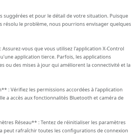
ellar en cours et mon x control date de 2022 et aucune idée
s suggérées et pour le détail de votre situation. Puisque
as résolu le problème, nous pourrions envisager quelques
lécommande est bien connecté quand je vérifie dans les
orsque je réalise une photo aucun retour de ma caméra.
: Assurez-vous que vous utilisez l'application X-Control
qu'une application tierce. Parfois, les applications
s ou des mises à jour qui améliorent la connectivité et la
** : Vérifiez les permissions accordées à l'application
le a accès aux fonctionnalités Bluetooth et caméra de
mètres Réseau** : Tentez de réinitialiser les paramètres
la peut rafraîchir toutes les configurations de connexion