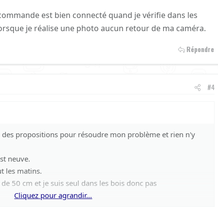
 Vérifiez si votre Stellar X5 et le X-Stick ont les dernières
lécommande est bien connecté quand je vérifie dans les
rmware. Une mise à jour peut corriger des bugs ou améliorer la
orsque je réalise une photo aucun retour de ma caméra.
Répondre
ez la X-Control de la liste des appareils Bluetooth associés
iez-la à nouveau. Parfois, une nouvelle association résout le
#4
 si l'une d'entre elles a résolu votre problème, ou s'il persiste.
 ensemble !
le des propositions pour résoudre mon problème et rien n'y
st neuve.
t les matins.
e 50 cm et je suis seul dans les bois donc pas
Cliquez pour agrandir...
ontrol et reconnecté sans succès.