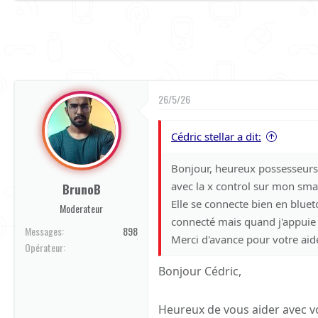
26/5/26
Cédric stellar a dit:
Bonjour, heureux possesseurs 
avec la x control sur mon sma
BrunoB
Elle se connecte bien en blue
Moderateur
connecté mais quand j'appuie 
Messages
898
Merci d'avance pour votre aid
Orange
Opérateur
Bonjour Cédric,
Heureux de vous aider avec votr