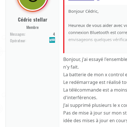
Bonjour Cédric,
Cédric stellar
Heureux de vous aider avec votr
Membre
connexion Bluetooth est corr
Messages
4
envisageons quelques vérificat
Opérateur
1. **Vérifiez les Batteries** :
Bonjour, j'ai essayé l'ensemb
peut parfois affecter la perfo
n'y fait.
La batterie de mon x control 
2. **Redémarrage** : Essayez 
Le redémarrage est réalisé to
peut résoudre les problèmes
La télécommande est a moins d
3. **Proximité et Interférenc
d'interférences.
votre smartphone lors de l'uti
J'ai supprimé plusieurs le x c
interférences électromagnétiq
Pas de mise à jour sur mon st
exemple).
idée des mises à jour en cour