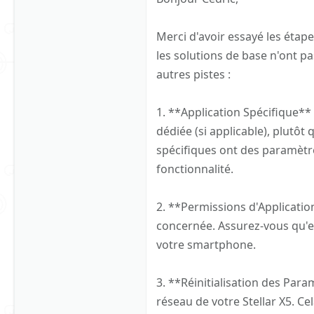
Pas de mise à jour sur mon st
des mises à jour en cours.
Merci d'avoir essayé les étape
les solutions de base n'ont p
Mais rien n'y fait pas. Ma té
paramètres bluetooth, mais l
autres pistes :
1. **Application Spécifique** 
dédiée (si applicable), plutôt 
spécifiques ont des paramètre
fonctionnalité.
2. **Permissions d'Application
concernée. Assurez-vous qu'el
votre smartphone.
3. **Réinitialisation des Para
réseau de votre Stellar X5. Ce