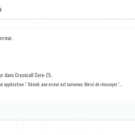
S
erreur
.
ur
dans
Crosscall Core-Z5
.
application :" Désolé, une erreur est survenue. Merci de réessayer."...