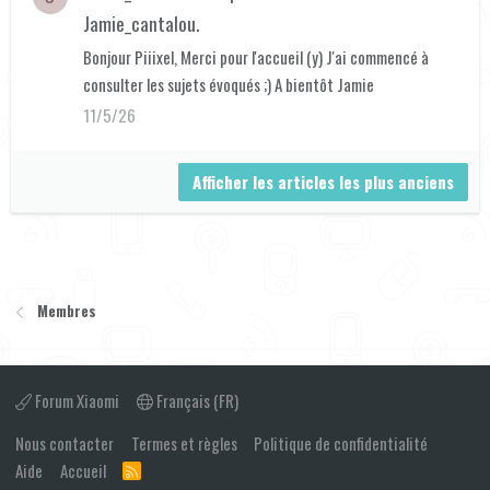
Jamie_cantalou
.
Bonjour Piiixel, Merci pour l'accueil (y) J'ai commencé à
consulter les sujets évoqués ;) A bientôt Jamie
11/5/26
Afficher les articles les plus anciens
Membres
Forum Xiaomi
Français (FR)
Nous contacter
Termes et règles
Politique de confidentialité
Aide
Accueil
R
S