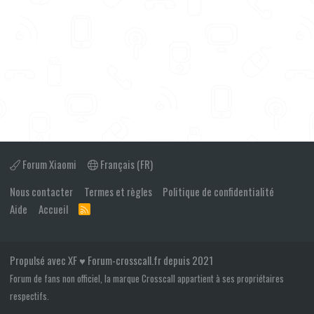
Forum Xiaomi
Français (FR)
Nous contacter
Termes et règles
Politique de confidentialité
Aide
Accueil
R
S
S
Propulsé avec XF ♥ Forum-crosscall.fr depuis 2021
Forum de fans non officiel, la marque Crosscall appartient à ses propriétaires
respectifs.