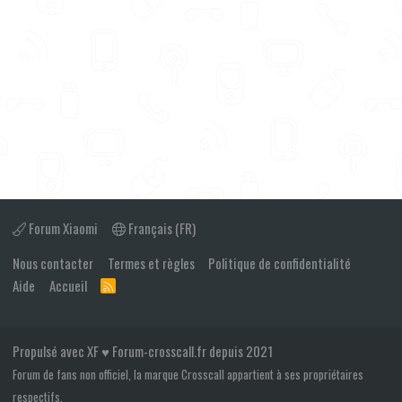
Forum Xiaomi
Français (FR)
Nous contacter
Termes et règles
Politique de confidentialité
Aide
Accueil
R
S
S
Propulsé avec XF ♥ Forum-crosscall.fr depuis 2021
Forum de fans non officiel, la marque Crosscall appartient à ses propriétaires
respectifs.