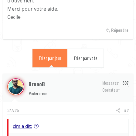
trouve rien.
Merci pour votre aide.
Cecile
Répondre
Trier par jour
Trier par vote
Messages
897
BrunoB
Orange
Opérateur
Moderateur
3/7/25
#2
clm a dit: