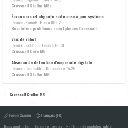
Crosscall Stellar M6e
Écran core x4 clignote suite mise à jour système
Dernier: BrunoB
Hier à 05:02
Resolution problèmes smartphones Crosscall
Voix de robot
Dernier: Seblacal
Lundi à 18:00
Crosscall Core M6
Absence de détection d'empreinte digitale
Dernier: DmnLmblrd
Dimanche à 15:26
Crosscall Stellar M6
Crosscall Stellar M6
Forum Xiaomi
Français (FR)
Nous contacter
Termes et règles
Politique de confidentialité