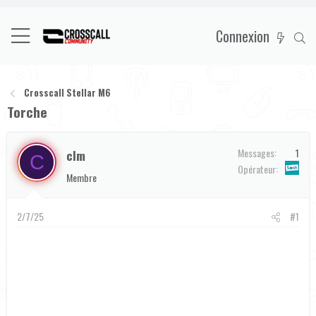
Connexion
Crosscall Stellar M6
Torche
Messages
1
clm
C
Opérateur
Membre
2/7/25
#1