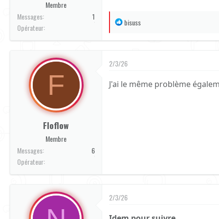
Membre
Messages
1
R
bisuss
Orange
Opérateur
é
a
c
2/3/26
t
F
i
J'ai le même problème égalem
o
n
s
:
Floflow
Membre
Messages
6
Orange
Opérateur
2/3/26
N
Idem pour suivre