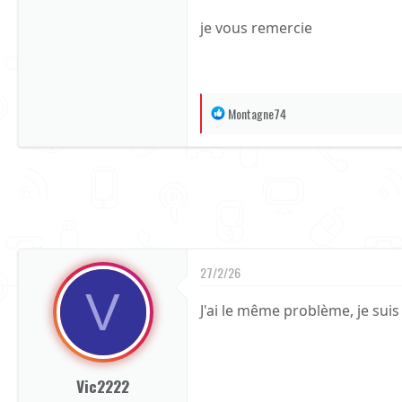
je vous remercie
R
Montagne74
é
a
c
t
i
o
n
27/2/26
s
V
:
J'ai le même problème, je suis
Vic2222