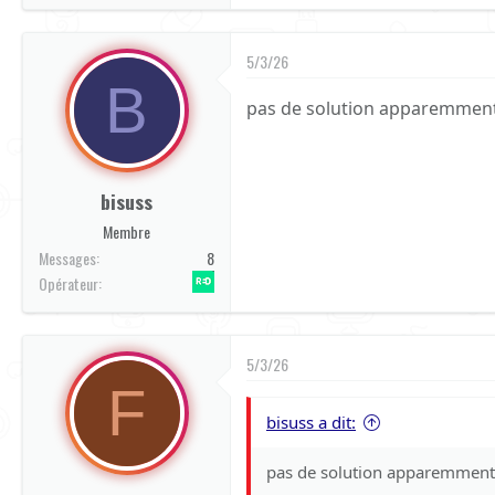
5/3/26
B
pas de solution apparemmen
bisuss
Membre
Messages
8
Red by SFR
Opérateur
5/3/26
F
bisuss a dit:
pas de solution apparemmen