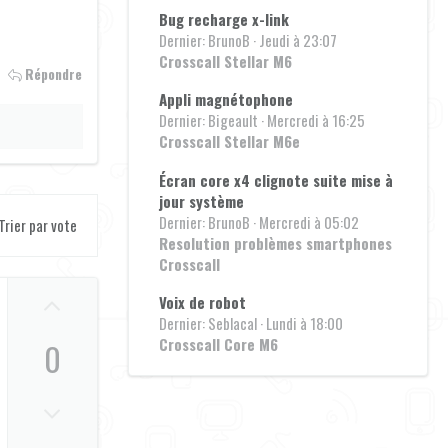
Bug recharge x-link
Dernier: BrunoB
Jeudi à 23:07
Crosscall Stellar M6
Répondre
Appli magnétophone
Dernier: Bigeault
Mercredi à 16:25
Crosscall Stellar M6e
Écran core x4 clignote suite mise à
jour système
Dernier: BrunoB
Mercredi à 05:02
Trier par vote
Resolution problèmes smartphones
Crosscall
U
Voix de robot
p
Dernier: Seblacal
Lundi à 18:00
Crosscall Core M6
0
v
o
D
t
o