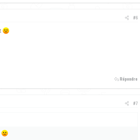
#6
t
Répondre
#7
t