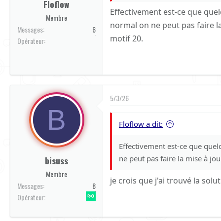
Floflow
Effectivement est-ce que que
Membre
normal on ne peut pas faire la
Messages
6
motif 20.
Orange
Opérateur
5/3/26
B
Floflow a dit:
Effectivement est-ce que quel
ne peut pas faire la mise à jou
bisuss
Membre
je crois que j'ai trouvé la sol
Messages
8
Red by SFR
Opérateur