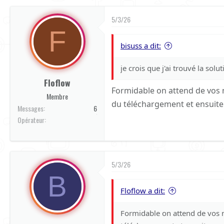
5/3/26
F
bisuss a dit:
je crois que j'ai trouvé la sol
Floflow
Formidable on attend de vos n
Membre
du téléchargement et ensuite a
Messages
6
Orange
Opérateur
5/3/26
B
Floflow a dit:
Formidable on attend de vos n