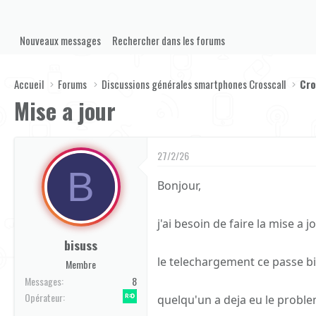
Nouveaux messages
Rechercher dans les forums
Accueil
Forums
Discussions générales smartphones Crosscall
Cro
Mise a jour
27/2/26
B
Bonjour,
j'ai besoin de faire la mise 
bisuss
le telechargement ce passe bie
Membre
Messages
8
Red by SFR
Opérateur
quelqu'un a deja eu le proble